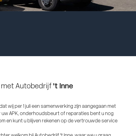
met Autobedrijf
't Inne
 dat wij per 1 juli een samenwerking zijn aangegaan met
oor uw APK, onderhoudsbeurt of reparaties bent u nog
m en kunt u blijven rekenen op de vertrouwde service
hter welkom bij Autobedrijf 't Inne, waar we u graag