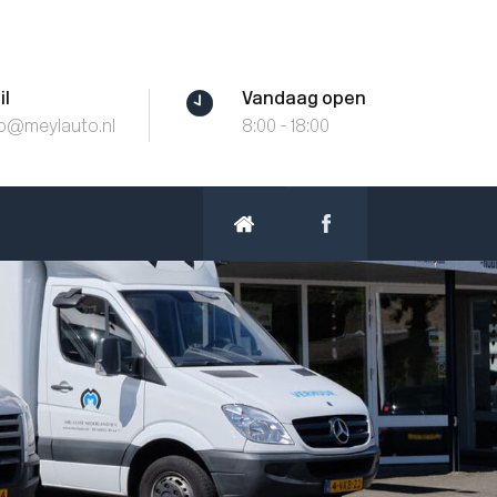
il
Vandaag open
fo@meylauto.nl
8:00 - 18:00