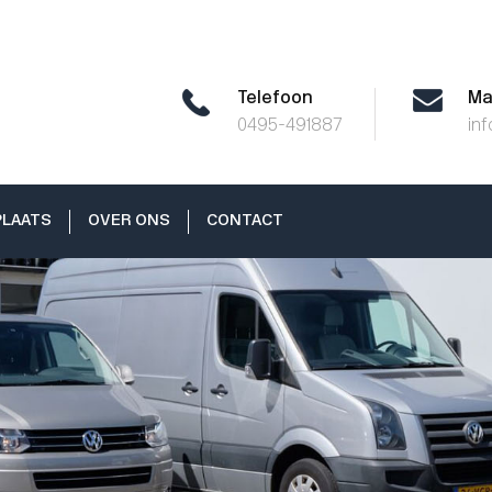
Telefoon
Ma
0495-491887
in
LAATS
OVER ONS
CONTACT