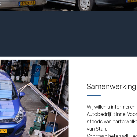
Samenwerking 
Wij willen u informeren
Autobedrijf 't Inne. V
steeds van harte welko
van Stan.
Voortaan heten wij u ec