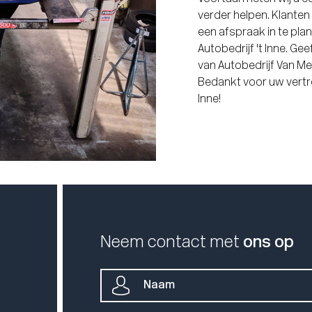
verder helpen. Klante
een afspraak in te pl
Autobedrijf 't Inne. Gee
van Autobedrijf Van Mey
Bedankt voor uw vertro
Inne!
Neem contact met
ons op